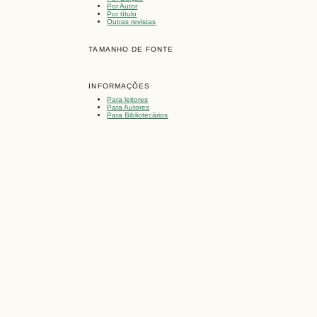
Por Autor
Por título
Outras revistas
TAMANHO DE FONTE
INFORMAÇÕES
Para leitores
Para Autores
Para Bibliotecários