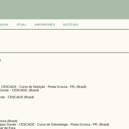
QUISA
ATUAL
ANTERIORES
NOTÍCIAS
s
- CESCAGE - Curso de Nutrição - Ponta Grossa - PR. (Brasil)
Gerais - CESCAGE. (Brasil)
rais - CESCAGE (Brasil)
ossa (Brasil)
mpos Gerais - CESCAGE - Curso de Odontologia - Ponta Grossa - PR. (Brasil)
uiz de Fora