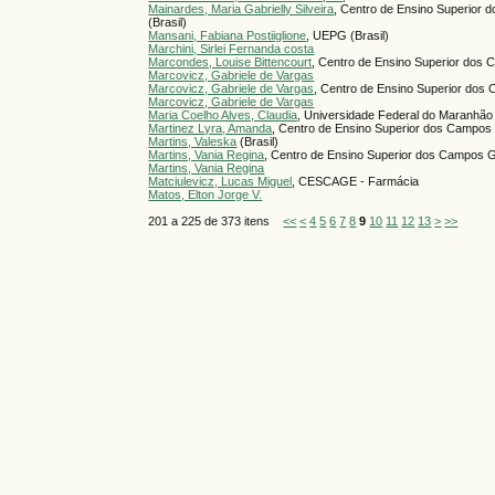
Mainardes, Maria Gabrielly Silveira
, Centro de Ensino Superior
(Brasil)
Mansani, Fabiana Postiiglione
, UEPG (Brasil)
Marchini, Sirlei Fernanda costa
Marcondes, Louise Bittencourt
, Centro de Ensino Superior dos
Marcovicz, Gabriele de Vargas
Marcovicz, Gabriele de Vargas
, Centro de Ensino Superior dos 
Marcovicz, Gabriele de Vargas
Maria Coelho Alves, Claudia
, Universidade Federal do Maranhão
Martinez Lyra, Amanda
, Centro de Ensino Superior dos Campos
Martins, Valeska
(Brasil)
Martins, Vania Regina
, Centro de Ensino Superior dos Campos 
Martins, Vania Regina
Matciulevicz, Lucas Miguel
, CESCAGE - Farmácia
Matos, Elton Jorge V.
201 a 225 de 373 itens
<<
<
4
5
6
7
8
9
10
11
12
13
>
>>