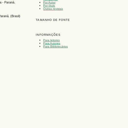
a - Paraná.
Por Autor
Por título
Outras revistas
raná. (Brasil)
TAMANHO DE FONTE
INFORMAÇÕES
Para leitores
Para Autores
Para Bibliotecários