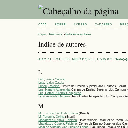
CAPA
SOBRE
ACESSO
CADASTRO
PES
Capa
>
Pesquisa
>
Índice de autores
Índice de autores
A
B
C
D
E
F
G
H
I
J
K
L
M
N
O
P
Q
R
S
T
U
V
W
X
Y
Z
Toda(o)
L
Luiz, Isaias Cantoia
Luiz, Isaias Catoia
Lunelli, Rafaela
, Centro de Ensino Superior dos Campos Gerais 
Luz, Natany Aparecida
, Centro de Ensino Superior dos Campos 
Luz, Rafael Putenik Gonçalves
Lyra, Amanda Martinez
, Faculdades Integradas dos Campos Ge
M
M. Ferreira, Lucila de Fátima
(Brasil)
M. Furquim, Celina
(Brasil)
Madalozzo Coppla, Fabiana
, Universidade Estadual de Ponta Gr
Madalozzo Coppla, Fabiana
, Centro de Ensino Superior dos Ca
Maia de Almeida, Ana Luciene Lopes
, Faculdade Estacio de Sá J