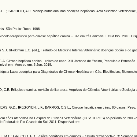
CARCIOFI, A.C. Manejo nutricional nas doenças hepáticas. Acta Scientiae Veterinariae, v.
is. São Paulo: Roca, 1998.
lo terapêutico para cirrose hepática canina – uso em três animais. Estud Biol. 2010. Dis
S.J. &Feldman E.C. (ed.), Tratado de Medicina Interna Veterinária: doenças docão e do gato
. Cirrose hepática canina – relato de caso. XIII Jornada de Ensino, Pesquisa e Extensão
nível em:. Acesso em: 3 Jun. 2019.
psia Laparoscópica para Diagnóstico de Cirrose Hepática em Cão. Biociências, Biotecnolo
. Erliquiose canina: revisão de literatura. Arquivos de Ciências Veterinárias e Zoologia
RS, G.D.; IREGOYEN, L.F.; BARROS, C.S.L.; Cirrose hepática em cães: 80 casos. Pesq. V
es em cães atendidos no Hospital de Clínicas Veterinárias (HCV-UFRGS) no período de 2005 
e Federal do Rio Grande do Sul, 2011. Disponível em:
VA, L.M.C.; GRECCO, F.B. Lesões hepáticas em caninos – estudo retrospectivo. 3ª Semana I