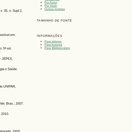
Por Autor
Por título
Outras revistas
 35, n. Supl 2,
TAMANHO DE FONTE
ponível em:
INFORMAÇÕES
Para leitores
Para Autores
Para Bibliotecários
. 5ª ed.
 – JEPEX,
gia e Saúde.
 da UNIPAR,
et. Bras., 2007.
a 2010.
ntegrada, XXVI