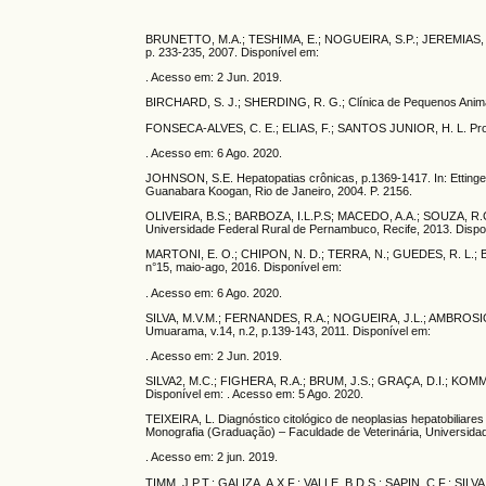
BRUNETTO, M.A.; TESHIMA, E.; NOGUEIRA, S.P.; JEREMIAS, J.T.; 
p. 233-235, 2007. Disponível em:
. Acesso em: 2 Jun. 2019.
BIRCHARD, S. J.; SHERDING, R. G.; Clínica de Pequenos Anima
FONSECA-ALVES, C. E.; ELIAS, F.; SANTOS JUNIOR, H. L. Protoco
. Acesso em: 6 Ago. 2020.
JOHNSON, S.E. Hepatopatias crônicas, p.1369-1417. In: Ettinger 
Guanabara Koogan, Rio de Janeiro, 2004. P. 2156.
OLIVEIRA, B.S.; BARBOZA, I.L.P.S; MACEDO, A.A.; SOUZA, R.C.A
Universidade Federal Rural de Pernambuco, Recife, 2013. Dispo
MARTONI, E. O.; CHIPON, N. D.; TERRA, N.; GUEDES, R. L.; Bió
n°15, maio-ago, 2016. Disponível em:
. Acesso em: 6 Ago. 2020.
SILVA, M.V.M.; FERNANDES, R.A.; NOGUEIRA, J.L.; AMBROSIO, C.E
Umuarama, v.14, n.2, p.139-143, 2011. Disponível em:
. Acesso em: 2 Jun. 2019.
SILVA2, M.C.; FIGHERA, R.A.; BRUM, J.S.; GRAÇA, D.I.; KOMME
Disponível em: . Acesso em: 5 Ago. 2020.
TEIXEIRA, L. Diagnóstico citológico de neoplasias hepatobiliar
Monografia (Graduação) – Faculdade de Veterinária, Universidad
. Acesso em: 2 jun. 2019.
TIMM, J.P.T.; GALIZA, A.X.F.; VALLE, B.D.S.; SAPIN, C.F.; SIL