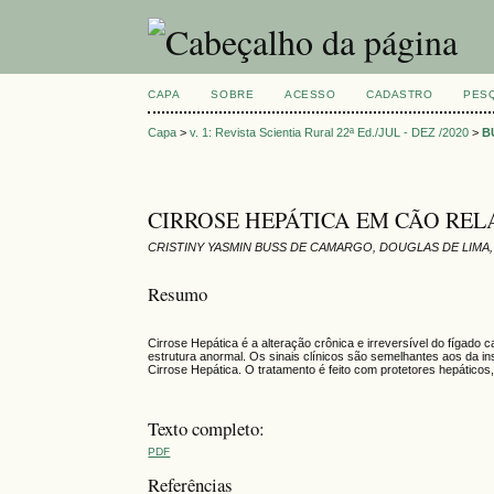
CAPA
SOBRE
ACESSO
CADASTRO
PES
Capa
>
v. 1: Revista Scientia Rural 22ª Ed./JUL - DEZ /2020
>
B
CIRROSE HEPÁTICA EM CÃO REL
CRISTINY YASMIN BUSS DE CAMARGO, DOUGLAS DE LIMA
Resumo
Cirrose Hepática é a alteração crônica e irreversível do fígado 
estrutura anormal. Os sinais clínicos são semelhantes aos da in
Cirrose Hepática. O tratamento é feito com protetores hepáticos
Texto completo:
PDF
Referências