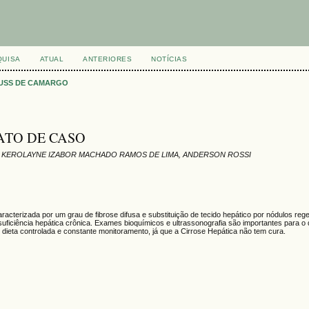
QUISA
ATUAL
ANTERIORES
NOTÍCIAS
USS DE CAMARGO
ATO DE CASO
, KEROLAYNE IZABOR MACHADO RAMOS DE LIMA, ANDERSON ROSSI
caracterizada por um grau de fibrose difusa e substituição de tecido hepático por nódulos reg
suficiência hepática crônica. Exames bioquímicos e ultrassonografia são importantes para o 
, dieta controlada e constante monitoramento, já que a Cirrose Hepática não tem cura.