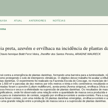
QUISA
ATUAL
ANTERIORES
NOTÍCIAS
onma
eia preta, azevém e ervilhaca na incidência de plantas d
, Otavio henrique Boldt Ferst Vieira, Jheniffer dos Santos Pereira, ARIADNE WAURECK
al contra a emergência de plantas daninhas, formando uma barreira para a luminosidade, 
como protegendo o solo de intemperes climáticas. O objetivo desse trabalho foi avaliar a infl
lantas daninhas. O experimento foi realizado na Fazenda Escola do Cescage, no município d
e 1.600 m² e parcelas de dez metros por três metros e trinta e três centímetros resultando
ntadas foram o azevém (Lolium multiflorum), aveia-preta (Avena strigosa), ervilhaca (Vicia c
assa fresca e seca e a efetividade na supressão de plantas daninhas. Os resultados de mas
ignificativos, onde foi observado uma relação entre a quantidade de massa seca produzida 
para os tratamentos de centeio, seguido por ervilhaca+centeio e aveia+centeio. Para a s
ência foram centeio, com uma média de 16 plantas daninhas emergidas, ervilhaca+centeio e
 uma grande relação entre a produção de massa seca e a supressão de plantas daninhas.