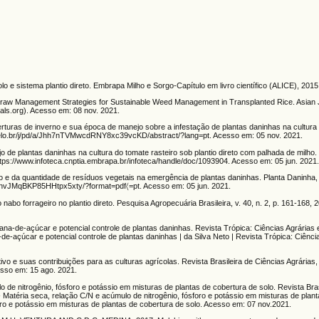
istema plantio direto. Embrapa Milho e Sorgo-Capítulo em livro científico (ALICE), 2015
aw Management Strategies for Sustainable Weed Management in Transplanted Rice. Asian J
rnals.org). Acesso em: 08 nov. 2021.
uras de inverno e sua época de manejo sobre a infestação de plantas daninhas na cultura 
scielo.br/j/pd/a/Jhh7nTVMwcdRNY8xc39vcKD/abstract/?lang=pt. Acesso em: 05 nov. 2021.
 plantas daninhas na cultura do tomate rasteiro sob plantio direto com palhada de milho
s://www.infoteca.cnptia.embrapa.br/infoteca/handle/doc/1093904. Acesso em: 05 jun. 2021
 e da quantidade de resíduos vegetais na emergência de plantas daninhas. Planta Daninha, v.
CbYnvJMqBKP85HHtpx5xty/?format=pdf〈=pt. Acesso em: 05 jun. 2021.
abo forrageiro no plantio direto. Pesquisa Agropecuária Brasileira, v. 40, n. 2, p. 161-168, 
de-açúcar e potencial controle de plantas daninhas. Revista Trópica: Ciências Agrárias e 
de-açúcar e potencial controle de plantas daninhas | da Silva Neto | Revista Trópica: Ciênci
vo e suas contribuições para as culturas agrícolas. Revista Brasileira de Ciências Agrárias, v
esso em: 15 ago. 2021.
 de nitrogênio, fósforo e potássio em misturas de plantas de cobertura de solo. Revista Bras
 - Matéria seca, relação C/N e acúmulo de nitrogênio, fósforo e potássio em misturas de plan
oro e potássio em misturas de plantas de cobertura de solo. Acesso em: 07 nov.2021.