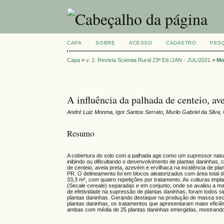
CAPA
SOBRE
ACESSO
CADASTRO
PES
Capa
>
v. 1: Revista Scientia Rural 23ª Ed./JAN - JUL/2021
>
M
A influência da palhada de centeio, av
André Luiz Monma, Igor Santos Serrato, Murilo Gabriel da Silva
Resumo
A cobertura do solo com a palhada age como um supressor natur
inibindo ou dificultando o desenvolvimento de plantas daninhas, 
de centeio, aveia preta, azevém e ervilhaca na incidência de p
PR. O delineamento foi em blocos aleatorizados com área total d
33,3 m², com quatro repetições por tratamento. As culturas impla
(Secale cereale) separadas e em conjunto, onde se avaliou a m
de efetividade na supressão de plantas daninhas, foram todos s
plantas daninhas. Gerando destaque na produção de massa seca 
plantas daninhas, os tratamentos que apresentaram maior efici
ambas com média de 25 plantas daninhas emergidas, mostrando