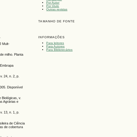
Por Autor
Por título
Outras revistas
TAMANHO DE FONTE
.
INFORMAÇÕES
Para leitores
 Mult-
Para Autores
Para Bibliotecários
de milho. Planta
. Embrapa
.
 24, n. 2, p.
2005. Disponível
Biológicas, v.
as Agrárias e
. 13, n. 1, p.
ileira de Ciência
tas de cobertura