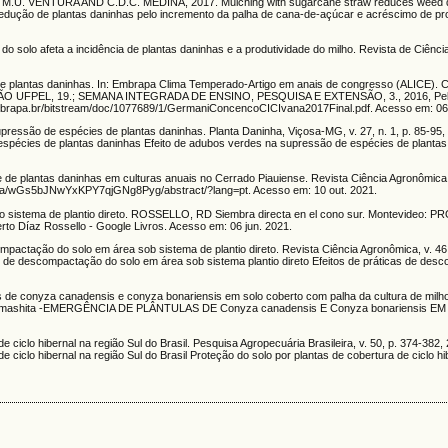
 M.U. VENTURA AND C.D.C. MEDINA, 2017. Mulching with sugarcane straw reduces weed d
m: Redução de plantas daninhas pelo incremento da palha de cana-de-açúcar e acréscimo de pr
 solo afeta a incidência de plantas daninhas e a produtividade do milho. Revista de Ciênci
ia de plantas daninhas. In: Embrapa Clima Temperado-Artigo em anais de congresso (ALIC
FPEL, 19.; SEMANA INTEGRADA DE ENSINO, PESQUISA E EXTENSÃO, 3., 2016, Pelota
.embrapa.br/bitstream/doc/1077689/1/GermaniConcencoCICIvana2017Final.pdf. Acesso em: 06
são de espécies de plantas daninhas. Planta Daninha, Viçosa-MG, v. 27, n. 1, p. 85-95, 
 espécies de plantas daninhas Efeito de adubos verdes na supressão de espécies de plantas
 plantas daninhas em culturas anuais no Cerrado Piauiense. Revista Ciência Agronômica, v
j/rca/a/wGs5bJNwYxKPY7qjGNg8Pyg/abstract/?lang=pt. Acesso em: 10 out. 2021.
no sistema de plantio direto. ROSSELLO, RD Siembra directa en el cono sur. Montevideo: P
rto Díaz Rossello - Google Livros. Acesso em: 06 jun. 2021.
mpactação do solo em área sob sistema de plantio direto. Revista Ciência Agronômica, v. 46,
icas de descompactação do solo em área sob sistema plantio direto Efeitos de práticas de de
e conyza canadensis e conyza bonariensis em solo coberto com palha da cultura de milho.
suo Yamashita -EMERGÊNCIA DE PLÂNTULAS DE Conyza canadensis E Conyza bonariensis E
de ciclo hibernal na região Sul do Brasil. Pesquisa Agropecuária Brasileira, v. 50, p. 374-382
e ciclo hibernal na região Sul do Brasil Proteção do solo por plantas de cobertura de ciclo hi