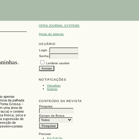
OPEN JOURNAL SYSTEMS
Ajuda do sistema
USUÁRIO
Login
Senha
aninhas.
Lembrar usuário
NOTIFICAÇÕES
Visualizar
Assinar
não apenas
uência da palhada
CONTEÚDO DA REVISTA
e Ponta Grossa –
Pesquisa
 em uma área de
racca) e centeio
sa fresca, seca e
Escopo da Busca
e a supressão de
upressão de
 azevém+centeio
Procurar
Por Edição