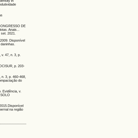
ensity in
odutividade
as
E). CONGRESSO DE
s. Anais...
 set. 2021.
2009. Disponível
 daninhas.
. 47, n. 3, p.
ROCISUR, p. 203-
 n. 3, p. 460-468,
scompactação do
 Evidência, v.
M SOLO
, 2015.Disponível
bernal na região