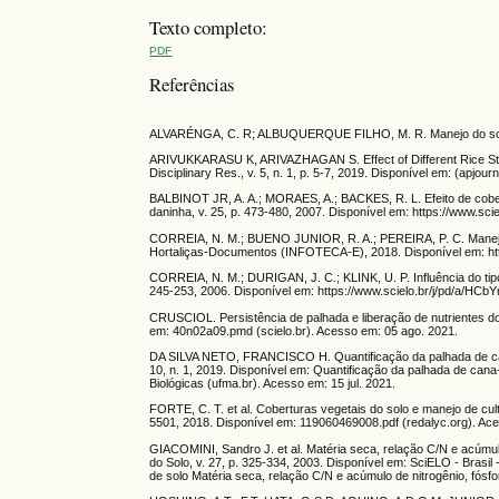
Texto completo:
PDF
Referências
ALVARÉNGA, C. R; ALBUQUERQUE FILHO, M. R. Manejo do solo e s
ARIVUKKARASU K, ARIVAZHAGAN S. Effect of Different Rice Str
Disciplinary Res., v. 5, n. 1, p. 5-7, 2019. Disponível em: (apjou
BALBINOT JR, A. A.; MORAES, A.; BACKES, R. L. Efeito de cobert
daninha, v. 25, p. 473-480, 2007. Disponível em: https://www.
CORREIA, N. M.; BUENO JUNIOR, R. A.; PEREIRA, P. C. Manejo de
Hortaliças-Documentos (INFOTECA-E), 2018. Disponível em: http
CORREIA, N. M.; DURIGAN, J. C.; KLINK, U. P. Influência do tipo
245-253, 2006. Disponível em: https://www.scielo.br/j/pd/a/H
CRUSCIOL. Persistência de palhada e liberação de nutrientes do n
em: 40n02a09.pmd (scielo.br). Acesso em: 05 ago. 2021.
DA SILVA NETO, FRANCISCO H. Quantificação da palhada de cana-
10, n. 1, 2019. Disponível em: Quantificação da palhada de cana-
Biológicas (ufma.br). Acesso em: 15 jul. 2021.
FORTE, C. T. et al. Coberturas vegetais do solo e manejo de culti
5501, 2018. Disponível em: 119060469008.pdf (redalyc.org). Ac
GIACOMINI, Sandro J. et al. Matéria seca, relação C/N e acúmulo
do Solo, v. 27, p. 325-334, 2003. Disponível em: SciELO - Brasil
de solo Matéria seca, relação C/N e acúmulo de nitrogênio, fósf