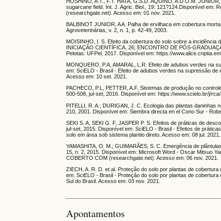
HOSHINO, A.T., F.T. HATA, G.S.D. AQUINO, A.D.O.M. JUNIOR,
sugarcane field. Int. J. Agric. Biol., 19: 121?124.Disponível e
(researchgate.net). Acesso em: 01 nov. 2021.
BALBINOT JUNIOR, A A. Palha de ervilhaca em cobertura morta do
Agroveterinárias, v. 2, n. 1, p. 42-49, 2003.
MOISINHO, I. S. Efeito da cobertura do solo sobre a incidênc
INICIAÇÃO CIENTÍFICA, 26; ENCONTRO DE PÓS-GRADUAÇÃO U
Pelotas: UFPel, 2017. Disponível em: https://www.alice.cnptia
MONQUERO, P.A, AMARAL, L.R. Efeito de adubos verdes na supres
em: SciELO - Brasil - Efeito de adubos verdes na supressão de
Acesso em: 10 set. 2021.
PACHECO, P.L, PETTER, A.F. Sistemas de produção no controle de
500-508, jul-set, 2016. Disponível em: https://www.scielo.br/
PITELLI, R. A.; DURIGAN, J. C. Ecologia das plantas daninhas 
210, 2001. Disponível em: Siembra directa en el Cono Sur - Robe
SEKI S. A, SEKI G. F, JASPER P. S. Efeitos de práticas de desco
jul-set, 2015. Disponível em: SciELO - Brasil - Efeitos de prát
solo em área sob sistema plantio direto. Acesso em: 08 jul. 2021.
YAMASHITA, O. M.; GUIMARÃES, S. C. Emergência de plântulas d
15, n. 2, 2015. Disponível em: Microsoft Word - Oscar Mit
COBERTO COM (researchgate.net). Acesso em: 06 nov. 2021.
ZIECH, A. R. D. et al. Proteção do solo por plantas de cobertura 
em: SciELO - Brasil - Proteção do solo por plantas de cobertura d
Sul do Brasil. Acesso em: 03 nov. 2021.
Apontamentos