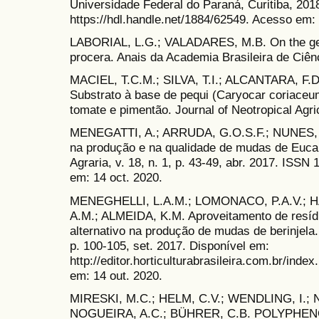
Universidade Federal do Paraná, Curitiba, 201
https://hdl.handle.net/1884/62549. Acesso em: 
LABORIAL, L.G.; VALADARES, M.B. On the germ
procera. Anais da Academia Brasileira de Ciênc
MACIEL, T.C.M.; SILVA, T.I.; ALCANTARA, F.
Substrato à base de pequi (Caryocar coriace
tomate e pimentão. Journal of Neotropical Agric
MENEGATTI, A.; ARRUDA, G.O.S.F.; NUNES, C
na produção e na qualidade de mudas de Eucal
Agraria, v. 18, n. 1, p. 43-49, abr. 2017. ISS
em: 14 oct. 2020.
MENEGHELLI, L.A.M.; LOMONACO, P.A.V.; 
A.M.; ALMEIDA, K.M. Aproveitamento de resíd
alternativo na produção de mudas de berinjela. H
p. 100-105, set. 2017. Disponível em:
http://editor.horticulturabrasileira.com.br/ind
em: 14 out. 2020.
MIRESKI, M.C.; HELM, C.V.; WENDLING, I.; 
NOGUEIRA, A.C.; BÜHRER, C.B. POLYPHE