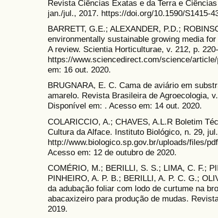
Revista Ciências Exatas e da Terra e Ciências A
jan./jul., 2017. https://doi.org/10.1590/S1415
BARRETT, G.E.; ALEXANDER, P.D.; ROBINSON
environmentally sustainable growing media for 
A review. Scientia Horticulturae, v. 212, p. 22
https://www.sciencedirect.com/science/articl
em: 16 out. 2020.
BRUGNARA, E. C. Cama de aviário em substra
amarelo. Revista Brasileira de Agroecologia, v. 
Disponível em: . Acesso em: 14 out. 2020.
COLARICCIO, A.; CHAVES, A.L.R Boletim Técni
Cultura da Alface. Instituto Biológico, n. 29, ju
http://www.biologico.sp.gov.br/uploads/files/pd
Acesso em: 12 de outubro de 2020.
COMÉRIO, M.; BERILLI, S. S.; LIMA, C. F.; PI
PINHEIRO, A. P. B.; BERILLI, A. P. C. G.; OLI
da adubação foliar com lodo de curtume na br
abacaxizeiro para produção de mudas. Revista I
2019.