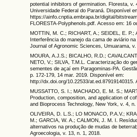
potential inhibitors of germination. Floresta, v.
Universidade Federal do Paraná. Disponível e
https://ainfo.cnptia.embrapa.br/digital/bitstre
FLORESTA-Polyphenols.pdf. Acesso em: 16 ou
MOTTIN, M. C.; RICHART, A.; SEIDEL, E. P.; 
Interferência do manejo da cama de aviário na 
Journal of Agronomic Sciences, Umuarama, v. 4
MOURA, A.J.S.; BICALHO, R.D.; CAVALCANTE
NETO, V.; SILVA, T.M.L. Caracterização do ge
sementes de açaí em Paragominas-PA. Gestão d
p. 172-179, 14 mar. 2019. Disponível em:
http://dx.doi.org/10.22533/at.ed.87919140315.
MUSSATTO, S. I.; MACHADO, E. M. S.; MARTI
Production, composition, and application of cof
and Bioprocess Technology, New York, v. 4, n. 
OLIVEIRA, D. L.S.; LO MONACO, P.A.V.; KR
M.; GARCIA, W. A.; CALMON, J. M. I. Resíduo
alternativos na produção de mudas de beterra
Agroecologia, v. 13, n. 1, 2018.