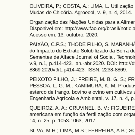
OLIVEIRA, P.; COSTA, A.; LIMA, L. Utilização
Mudas de Chicória. Agroecol, v. 9, n. 4, 2014.
Organização das Nações Unidas para a Aliment
Disponivel em: http://www.fao.org/brasil/notici
Acesso em: 13. outubro. 2020.
PAIXÃO, C.P.S.; THODE FILHO, S. MARANHÃO
do Impacto do Extrato Solubilizado da Borra 
Sementes de Alface Journal of Social, Technol
v.9, n.1, p.414-423, jan.-abr.2020. DOI: http:/
8869.2020v9i1.p414-423. ISSN: 2238-8869.
PEIXOTO FILHO, J.; FREIRE, M. B. G. S.; FRE
PESSOA, L. G. M.; KAMIMURA, K. M. Produtiv
esterco de frango, bovino e ovino em cultivos 
Engenharia Agrícola e Ambiental, v. 17, n. 4, p
QUEIROZ, A. A.; CRUVINEL, B. V.; FIGUEIRED
americana em função da fertilização com organ
14, n. 25, p. 1053-1063, 2017.
SILVA, M.H.; LIMA, M.S.; FERREIRA, A.B.;