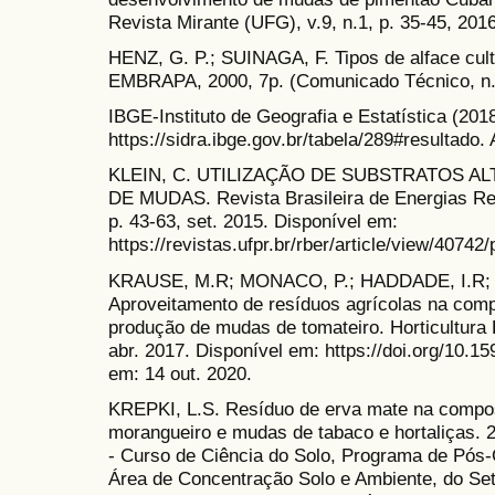
Revista Mirante (UFG), v.9, n.1, p. 35-45, 2016
HENZ, G. P.; SUINAGA, F. Tipos de alface culti
EMBRAPA, 2000, 7p. (Comunicado Técnico, n.
IBGE-Instituto de Geografia e Estatística (201
https://sidra.ibge.gov.br/tabela/289#resultado.
KLEIN, C. UTILIZAÇÃO DE SUBSTRATOS 
DE MUDAS. Revista Brasileira de Energias Ren
p. 43-63, set. 2015. Disponível em:
https://revistas.ufpr.br/rber/article/view/4074
KRAUSE, M.R; MONACO, P.; HADDADE, I.R; 
Aproveitamento de resíduos agrícolas na comp
produção de mudas de tomateiro. Horticultura Br
abr. 2017. Disponível em: https://doi.org/10
em: 14 out. 2020.
KREPKI, L.S. Resíduo de erva mate na compos
morangueiro e mudas de tabaco e hortaliças. 
- Curso de Ciência do Solo, Programa de Pós
Área de Concentração Solo e Ambiente, do Set