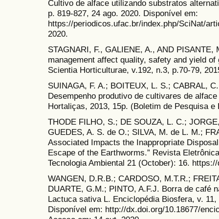
Cultivo de alface utilizando substratos alternati
p. 819-827, 24 ago. 2020. Disponível em:
https://periodicos.ufac.br/index.php/SciNat/art
2020.
STAGNARI, F., GALIENE, A., AND PISANTE, M.
management affect quality, safety and yield of
Scientia Horticulturae, v.192, n.3, p.70-79, 201
SUINAGA, F. A.; BOITEUX, L. S.; CABRAL, C
Desempenho produtivo de cultivares de alface
Hortaliças, 2013, 15p. (Boletim de Pesquisa e
THODE FILHO, S.; DE SOUZA, L. C.; JORGE, E.
GUEDES, A. S. de O.; SILVA, M. de L. M.; FR
Associated Impacts the Inappropriate Disposal
Escape of the Earthworms.” Revista Eletrôni
Tecnologia Ambiental 21 (October): 16. https:
WANGEN, D.R.B.; CARDOSO, M.T.R.; FREITA
DUARTE, G.M.; PINTO, A.F.J. Borra de café n
Lactuca sativa L. Enciclopédia Biosfera, v. 11,
Disponível em: http://dx.doi.org/10.18677/enc