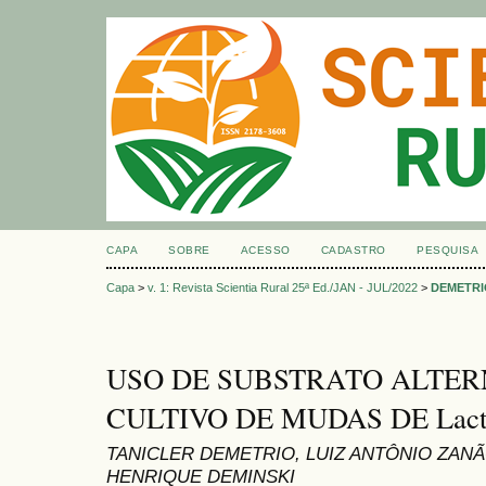
CAPA
SOBRE
ACESSO
CADASTRO
PESQUISA
Capa
>
v. 1: Revista Scientia Rural 25ª Ed./JAN - JUL/2022
>
DEMETRI
USO DE SUBSTRATO ALTER
CULTIVO DE MUDAS DE Lactuc
TANICLER DEMETRIO, LUIZ ANTÔNIO ZAN
HENRIQUE DEMINSKI