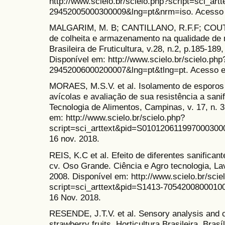
http://www.scielo.br/scielo.php?script=sci_art
29452005000300009&lng=pt&nrm=iso. Acesso 
MALGARIM, M. B; CANTILLANO, R.F.F; COUTI
de colheita e armazenamento na qualidade de
Brasileira de Fruticultura, v.28, n.2, p.185-
Disponível em: http://www.scielo.br/scielo.ph
29452006000200007&lng=pt&tlng=pt. Acesso e
MORAES, M.S.V. et al. Isolamento de esporos
avícolas e avaliação de sua resistência a sani
Tecnologia de Alimentos, Campinas, v. 17, n. 3
em: http://www.scielo.br/scielo.php?
script=sci_arttext&pid=S010120611997000300
16 nov. 2018.
REIS, K.C et al. Efeito de diferentes sanifica
cv. Oso Grande. Ciência e Agro tecnologia, Lavr
2008. Disponível em: http://www.scielo.br/scie
script=sci_arttext&pid=S1413-705420080001
16 Nov. 2018.
RESENDE, J.T.V. et al. Sensory analysis and c
strawberry fruits. Horticultura Brasileira, Brasíl