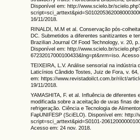
Disponível em: http://www.scielo.br/scielo.php
script=sci_arttext&pid=S01020536200800030
16/11/2018.
RINALDI, M.M et al. Conservação pós-colheita 
DC. Submetidos a diferentes sanitizantes e 
Brazilian Journal Of Food Technology, v. 20,
Disponível em: http://www.scielo.br/scielo.ph
67232017000100433&lng=pt&nrm=iso. Acesso 
TEIXEIRA, L.V. Análise sensorial na indústria d
Laticínios Cândido Tostes, Juiz de Fora, v. 64,
em: https://www.revistadoilct.com.br/rilct/arti
19/11/2018.
YAMASHITA, F. et al. Influência de diferentes
modificada sobre a aceitação de uvas finas de
refrigeração. Ciência e Tecnologia de Alimentos,
FapUNIFESP (SciELO). Disponível em: http://w
script=sci_arttext&pid=S0101-2061200000010
Acesso em: 24 nov. 2018.