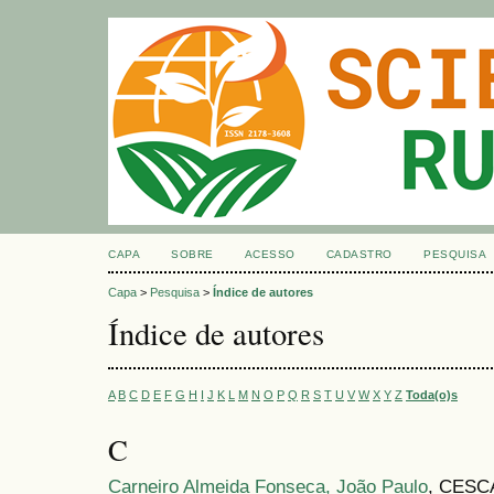
CAPA
SOBRE
ACESSO
CADASTRO
PESQUISA
Capa
>
Pesquisa
>
Índice de autores
Índice de autores
A
B
C
D
E
F
G
H
I
J
K
L
M
N
O
P
Q
R
S
T
U
V
W
X
Y
Z
Toda(o)s
C
Carneiro Almeida Fonseca, João Paulo
, CESCA