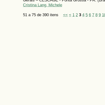
Gerais – CESCAGE - Ponta Grossa - PR. (Bras
Cristina Lang, Michele
51 a 75 de 390 itens
<<
<
1
2
3
4
5
6
7
8
9
1