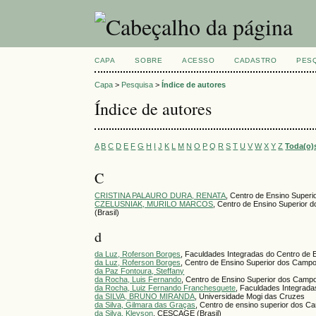
CAPA
SOBRE
ACESSO
CADASTRO
PES
Capa
>
Pesquisa
>
Índice de autores
Índice de autores
A
B
C
D
E
F
G
H
I
J
K
L
M
N
O
P
Q
R
S
T
U
V
W
X
Y
Z
Toda(o)
C
CRISTINA PALAURO DURA, RENATA
, Centro de Ensino Super
CZELUSNIAK, MURILO MARCOS
, Centro de Ensino Superior
(Brasil)
d
da Luz, Roferson Borges
, Faculdades Integradas do Centro de
da Luz, Roferson Borges
, Centro de Ensino Superior dos Campo
da Paz Fontoura, Steffany
da Rocha, Luis Fernando
, Centro de Ensino Superior dos Camp
da Rocha, Luiz Fernando Franchesquete
, Faculdades Integrad
da SILVA, BRUNO MIRANDA
, Universidade Mogi das Cruzes
da Silva, Gilmara das Graças
, Centro de ensino superior dos 
da Silva, Kleyson
, CESCAGE (Brasil)