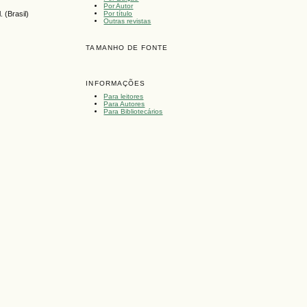
Por Autor
Por título
 (Brasil)
Outras revistas
TAMANHO DE FONTE
INFORMAÇÕES
Para leitores
Para Autores
Para Bibliotecários