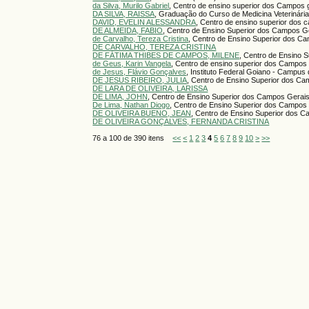
da Silva, Murilo Gabriel
, Centro de ensino superior dos Campos 
DA SILVA, RAISSA
, Graduação do Curso de Medicina Veterinári
DAVID, EVELIN ALESSANDRA
, Centro de ensino superior dos 
DE ALMEIDA, FABIO
, Centro de Ensino Superior dos Campos G
de Carvalho, Tereza Cristina
, Centro de Ensino Superior dos C
DE CARVALHO, TEREZA CRISTINA
DE FÁTIMA THIBES DE CAMPOS, MILENE
, Centro de Ensino 
de Geus, Karin Vangela
, Centro de ensino superior dos Campos
de Jesus, Flávio Gonçalves
, Instituto Federal Goiano - Campus d
DE JESUS RIBEIRO, JULIA
, Centro de Ensino Superior dos C
DE LARA DE OLIVEIRA, LARISSA
DE LIMA, JOHN
, Centro de Ensino Superior dos Campos Gerai
De Lima, Nathan Diogo
, Centro de Ensino Superior dos Campos
DE OLIVEIRA BUENO, JEAN
, Centro de Ensino Superior dos 
DE OLIVEIRA GONÇALVES, FERNANDA CRISTINA
76 a 100 de 390 itens
<<
<
1
2
3
4
5
6
7
8
9
10
>
>>