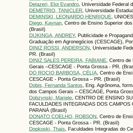
Delazeri, Eloi Evandro
, Universidade Federal d
DEMETRIO, TANICLER
, Universidade Estadua
DEMINSKI, LEONARDO HENRIQUE
, UNIOES
Diego, Kaynan
, Centro de Ensino Superior d
(Brasil)
DIJKINGA, ANDREY
, Publicidade e Propagan
Graduação em Agronegócios (CESCAGE), Ponta 
DINIZ ROSSI, ANDERSON
, Universidade Fede
PR. (Brasil)
DINIZ SALES PEREIRA, FABIANE
, Centro de
Gerais –CESCAGE - Ponta Grossa - PR. (Bras
DO ROCIO BARBOSA, CÉLIA
, Centro de Ens
CESCAGE - Ponta Grossa – PR. (Brasil)
Dobis, Fernanda Santos
, Eng. Agrônoma, form
dos Campos Gerais – CESCAGE, Ponta Grossa
Dobzynski, Mariele
, CENTRO DE ENSINO S
FACULDADES INTEGRADAS DOS CAMPOS G
PARANÁ (Brasil)
DONATO COELHO, ROBSON
, Centro de Ens
CESCAGE - Ponta Grossa - PR. (Brasil)
Dopkoski, Thais
, Faculdades Integradas do Ce