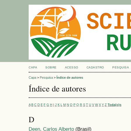
CAPA
SOBRE
ACESSO
CADASTRO
PESQUISA
Capa
>
Pesquisa
>
Índice de autores
Índice de autores
A
B
C
D
E
F
G
H
I
J
K
L
M
N
O
P
Q
R
S
T
U
V
W
X
Y
Z
Toda(o)s
D
Deen, Carlos Alberto
(Brasil)