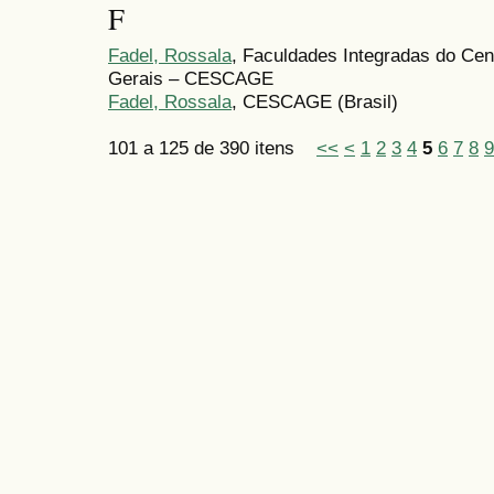
F
Fadel, Rossala
, Faculdades Integradas do Ce
Gerais – CESCAGE
Fadel, Rossala
, CESCAGE (Brasil)
101 a 125 de 390 itens
<<
<
1
2
3
4
5
6
7
8
9