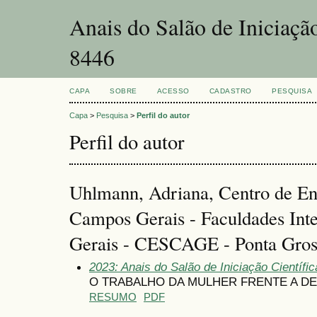
Anais do Salão de Iniciaçã
8446
CAPA
SOBRE
ACESSO
CADASTRO
PESQUISA
Capa
>
Pesquisa
>
Perfil do autor
Perfil do autor
Uhlmann, Adriana, Centro de En
Campos Gerais - Faculdades Int
Gerais - CESCAGE - Ponta Gros
2023: Anais do Salão de Iniciação Científi
O TRABALHO DA MULHER FRENTE A D
RESUMO
PDF