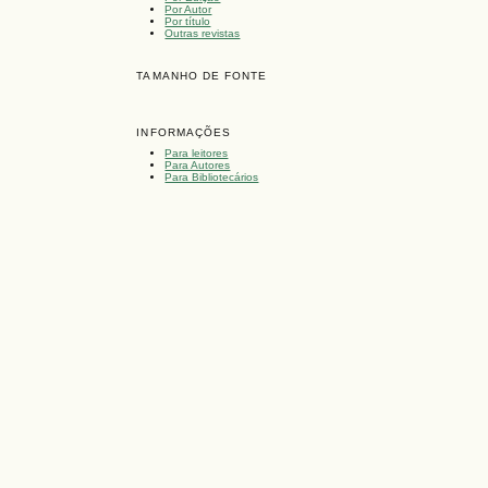
Por Autor
Por título
Outras revistas
TAMANHO DE FONTE
INFORMAÇÕES
Para leitores
Para Autores
Para Bibliotecários