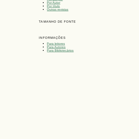
Por Autor
Por título
Outras revistas
TAMANHO DE FONTE
INFORMAÇÕES
Para leitores
Para Autores
Para Bibliotecários