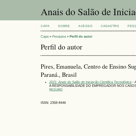
Anais do Salão de Inici
CAPA
SOBRE
ACESSO
CADASTRO
PES
Capa
>
Pesquisa
>
Perfil do autor
Perfil do autor
Pires, Emanuela, Centro de Ensino S
Paraná., Brasil
2021: Anais do Salão de Iniciação Cientifica Tecnológica
- 
A RESPONSABILIDADE DO EMPREGADOR NOS CASOS 
RESUMO
ISSN: 2358-8446