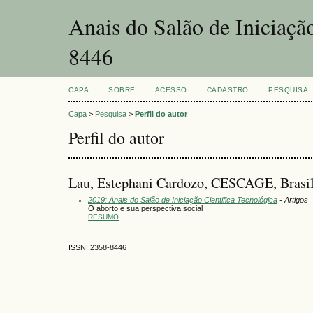
Anais do Salão de Iniciaçã
8446
CAPA
SOBRE
ACESSO
CADASTRO
PESQUISA
Capa
>
Pesquisa
>
Perfil do autor
Perfil do autor
Lau, Estephani Cardozo, CESCAGE, Brasi
2019: Anais do Salão de Iniciação Cientifica Tecnológica
- Artigos
O aborto e sua perspectiva social
RESUMO
ISSN: 2358-8446