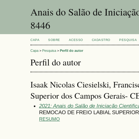
Anais do Salão de Iniciaçã
8446
CAPA
SOBRE
ACESSO
CADASTRO
PESQUISA
Capa
>
Pesquisa
>
Perfil do autor
Perfil do autor
Isaak Nicolas Ciesielski, Franci
Superior dos Campos Gerais- C
2021: Anais do Salão de Iniciação Cientifi
REMOCAO DE FREIO LABIAL SUPERIOR
RESUMO