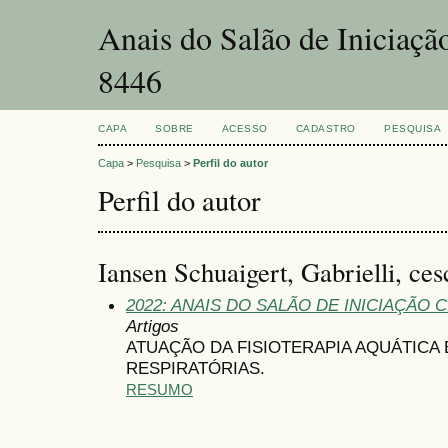
Anais do Salão de Iniciaçã
8446
CAPA
SOBRE
ACESSO
CADASTRO
PESQUISA
Capa
>
Pesquisa
>
Perfil do autor
Perfil do autor
Iansen Schuaigert, Gabrielli, ces
2022: ANAIS DO SALÃO DE INICIAÇÃO 
Artigos
ATUAÇÃO DA FISIOTERAPIA AQUÁTICA
RESPIRATÓRIAS.
RESUMO