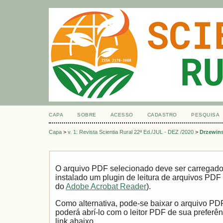
CAPA
SOBRE
ACESSO
CADASTRO
PESQUISA
Capa
>
v. 1: Revista Scientia Rural 22ª Ed./JUL - DEZ /2020
>
Drzewins
O arquivo PDF selecionado deve ser carregad
instalado um plugin de leitura de arquivos PDF
do
Adobe Acrobat Reader
).
Como alternativa, pode-se baixar o arquivo PD
poderá abrí-lo com o leitor PDF de sua preferên
link abaixo.