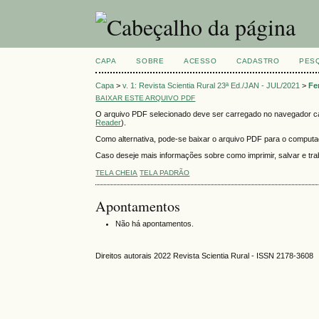
CAPA
SOBRE
ACESSO
CADASTRO
PES
Capa
>
v. 1: Revista Scientia Rural 23ª Ed./JAN - JUL/2021
>
Fe
BAIXAR ESTE ARQUIVO PDF
O arquivo PDF selecionado deve ser carregado no navegador cas
Reader
).
Como alternativa, pode-se baixar o arquivo PDF para o computado
Caso deseje mais informações sobre como imprimir, salvar e t
TELA CHEIA
TELA PADRÃO
Apontamentos
Não há apontamentos.
Direitos autorais 2022 Revista Scientia Rural - ISSN 2178-3608