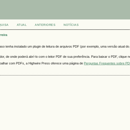
QUISA
ATUAL
ANTERIORES
NOTÍCIAS
rreira
o tenha instalado um plugin de leitura de arquivos PDF (por exemplo, uma versão atual do
r, de onde poderá abrí-lo com o leitor PDF de sua preferência. Para baixar o PDF, clique no
rabalhar com PDFs, a Highwire Press oferece uma página de
Perguntas Frequentes sobre P