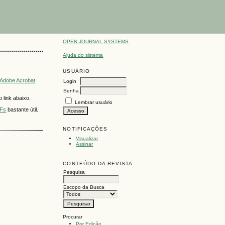
OPEN JOURNAL SYSTEMS
Ajuda do sistema
USUÁRIO
Adobe Acrobat
Login
Senha
 link abaixo.
Lembrar usuário
DFs
bastante útil.
NOTIFICAÇÕES
Visualizar
Assinar
CONTEÚDO DA REVISTA
Pesquisa
Escopo da Busca
Procurar
Por Edição