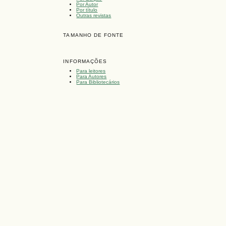
Por Autor
Por título
Outras revistas
TAMANHO DE FONTE
INFORMAÇÕES
Para leitores
Para Autores
Para Bibliotecários