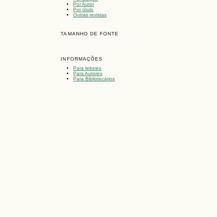
Por Autor
Por título
Outras revistas
TAMANHO DE FONTE
INFORMAÇÕES
Para leitores
Para Autores
Para Bibliotecários