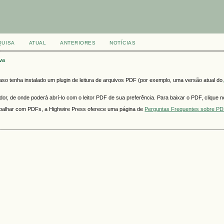
QUISA
ATUAL
ANTERIORES
NOTÍCIAS
lva
o tenha instalado um plugin de leitura de arquivos PDF (por exemplo, uma versão atual do
r, de onde poderá abrí-lo com o leitor PDF de sua preferência. Para baixar o PDF, clique no
rabalhar com PDFs, a Highwire Press oferece uma página de
Perguntas Frequentes sobre P