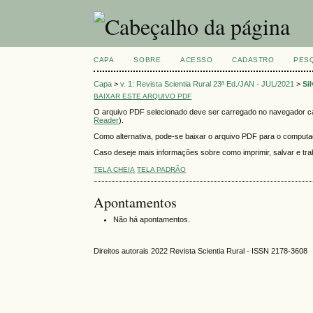
CAPA
SOBRE
ACESSO
CADASTRO
PES
Capa
>
v. 1: Revista Scientia Rural 23ª Ed./JAN - JUL/2021
>
Si
BAIXAR ESTE ARQUIVO PDF
O arquivo PDF selecionado deve ser carregado no navegador cas
Reader
).
Como alternativa, pode-se baixar o arquivo PDF para o computado
Caso deseje mais informações sobre como imprimir, salvar e t
TELA CHEIA
TELA PADRÃO
Apontamentos
Não há apontamentos.
Direitos autorais 2022 Revista Scientia Rural - ISSN 2178-3608