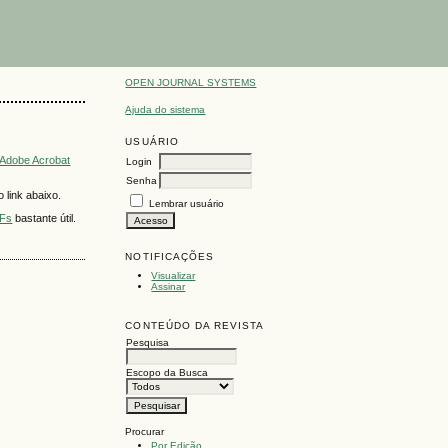
OPEN JOURNAL SYSTEMS
Ajuda do sistema
USUÁRIO
Adobe Acrobat
Login
Senha
 link abaixo.
Lembrar usuário
DFs
bastante útil.
NOTIFICAÇÕES
Visualizar
Assinar
CONTEÚDO DA REVISTA
Pesquisa
Escopo da Busca
Procurar
Por Edição