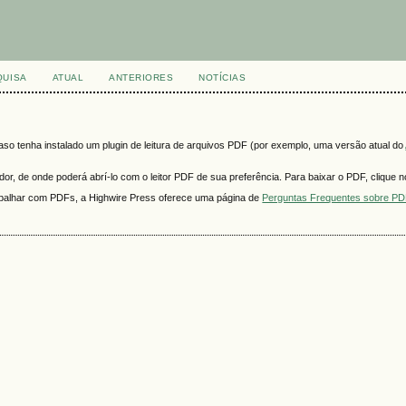
QUISA
ATUAL
ANTERIORES
NOTÍCIAS
o tenha instalado um plugin de leitura de arquivos PDF (por exemplo, uma versão atual do
r, de onde poderá abrí-lo com o leitor PDF de sua preferência. Para baixar o PDF, clique no
rabalhar com PDFs, a Highwire Press oferece uma página de
Perguntas Frequentes sobre P