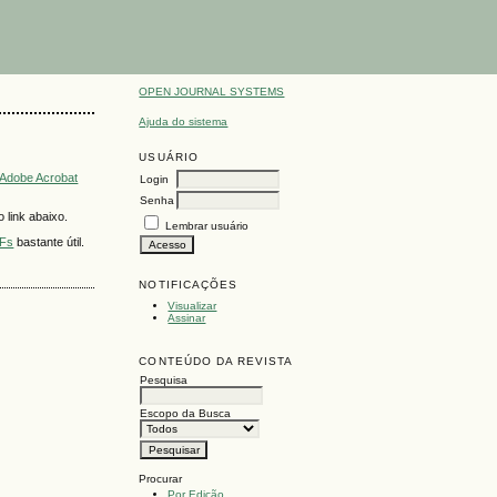
OPEN JOURNAL SYSTEMS
Ajuda do sistema
USUÁRIO
Adobe Acrobat
Login
Senha
 link abaixo.
Lembrar usuário
DFs
bastante útil.
NOTIFICAÇÕES
Visualizar
Assinar
CONTEÚDO DA REVISTA
Pesquisa
Escopo da Busca
Procurar
Por Edição