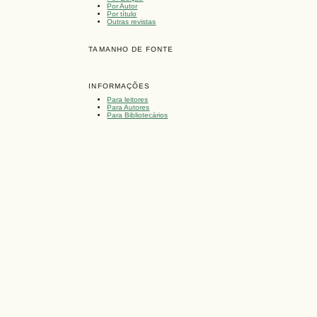
Por Autor
Por título
Outras revistas
TAMANHO DE FONTE
INFORMAÇÕES
Para leitores
Para Autores
Para Bibliotecários