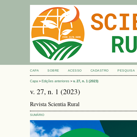
CAPA
SOBRE
ACESSO
CADASTRO
PESQUISA
Capa
>
Edições anteriores
>
v. 27, n. 1 (2023)
v. 27, n. 1 (2023)
Revista Scientia Rural
SUMÁRIO