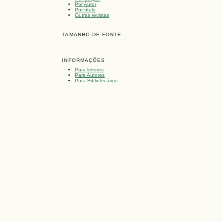
Por Autor
Por título
Outras revistas
TAMANHO DE FONTE
INFORMAÇÕES
Para leitores
Para Autores
Para Bibliotecários