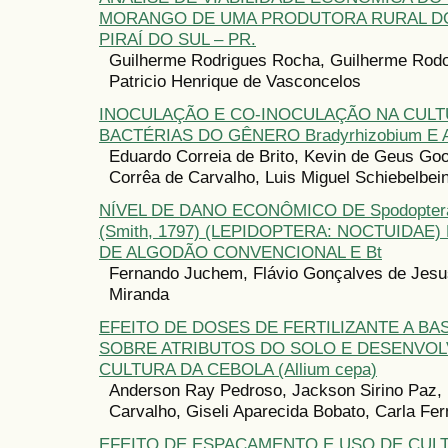
MORANGO DE UMA PRODUTORA RURAL DO
PIRAÍ DO SUL – PR.
Guilherme Rodrigues Rocha, Guilherme Rodol
Patricio Henrique de Vasconcelos
INOCULAÇÃO E CO-INOCULAÇÃO NA CULT
BACTÉRIAS DO GÊNERO Bradyrhizobium E Az
Eduardo Correia de Brito, Kevin de Geus Goo
Corrêa de Carvalho, Luis Miguel Schiebelbei
NÍVEL DE DANO ECONÔMICO DE Spodoptera 
(Smith, 1797) (LEPIDOPTERA: NOCTUIDAE
DE ALGODÃO CONVENCIONAL E Bt
Fernando Juchem, Flávio Gonçalves de Jesu
Miranda
EFEITO DE DOSES DE FERTILIZANTE A BA
SOBRE ATRIBUTOS DO SOLO E DESENVOL
CULTURA DA CEBOLA (Allium cepa)
Anderson Ray Pedroso, Jackson Sirino Paz, 
Carvalho, Giseli Aparecida Bobato, Carla Fer
EFEITO DE ESPAÇAMENTO E USO DE CUL