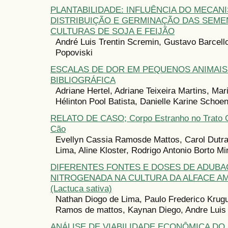
PLANTABILIDADE: INFLUÊNCIA DO MECAN
DISTRIBUIÇÃO E GERMINAÇÃO DAS SEME
CULTURAS DE SOJA E FEIJÃO
André Luis Trentin Scremin, Gustavo Barcellos
Popoviski
ESCALAS DE DOR EM PEQUENOS ANIMAIS
BIBLIOGRÁFICA
Adriane Hertel, Adriane Teixeira Martins, Mar
Hélinton Pool Batista, Danielle Karine Schoe
RELATO DE CASO; Corpo Estranho no Trato Ga
Cão
Evellyn Cassia Ramosde Mattos, Carol Dutr
Lima, Aline Kloster, Rodrigo Antonio Borto Min
DIFERENTES FONTES E DOSES DE ADUB
NITROGENADA NA CULTURA DA ALFACE A
(Lactuca sativa)
Nathan Diogo de Lima, Paulo Frederico Krugu
Ramos de mattos, Kaynan Diego, Andre Luis 
ANÁLISE DE VIABILIDADE ECONÔMICA DO