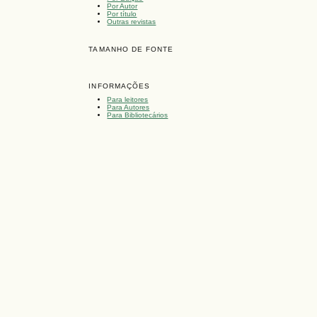
Por Autor
Por título
Outras revistas
TAMANHO DE FONTE
INFORMAÇÕES
Para leitores
Para Autores
Para Bibliotecários