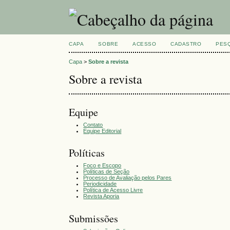
CAPA
SOBRE
ACESSO
CADASTRO
PES
Capa
>
Sobre a revista
Sobre a revista
Equipe
Contato
Equipe Editorial
Políticas
Foco e Escopo
Políticas de Seção
Processo de Avaliação pelos Pares
Periodicidade
Política de Acesso Livre
Revista Aporia
Submissões