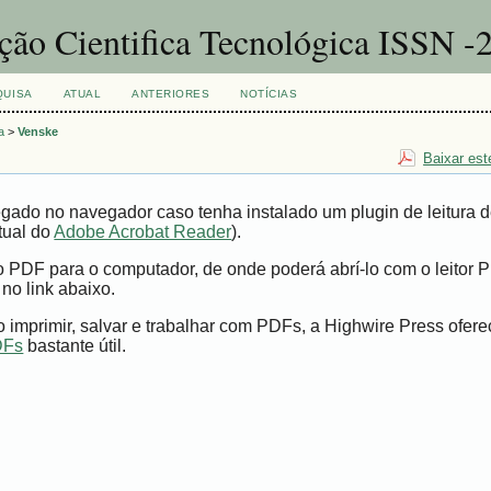
ação Cientifica Tecnológica ISSN 
QUISA
ATUAL
ANTERIORES
NOTÍCIAS
a
>
Venske
Baixar est
gado no navegador caso tenha instalado um plugin de leitura 
tual do
Adobe Acrobat Reader
).
vo PDF para o computador, de onde poderá abrí-lo com o leitor 
 no link abaixo.
imprimir, salvar e trabalhar com PDFs, a Highwire Press ofer
DFs
bastante útil.