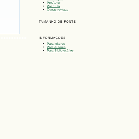
Por Autor
Por título
Outras revistas
TAMANHO DE FONTE
INFORMAÇÕES
Para leitores
Para Autores
Para Bibliotecários