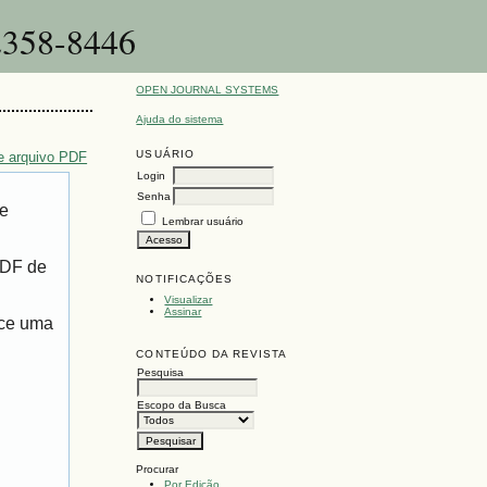
-2358-8446
OPEN JOURNAL SYSTEMS
Ajuda do sistema
USUÁRIO
e arquivo PDF
Login
Senha
de
Lembrar usuário
PDF de
NOTIFICAÇÕES
Visualizar
Assinar
ece uma
CONTEÚDO DA REVISTA
Pesquisa
Escopo da Busca
Procurar
Por Edição