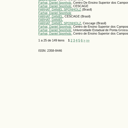
Farhat, Daniel Sponholz
, Centro De Ensino Superior dos Campo
Farhat, Daniel Sponholz
, CESCAGE
FARHAT, DANIEL SPONHOLZ
(Brasil)
Farhat, Daniel Sponholz
FARHAT, DANIEL
, CESCAGE (Brasil)
FARHAT, DANIEL
FARHAT, DANIEL SPONHOLZ
, Cescage (Brasil)
Farhat, Daniel Sponholz
, Centro de Ensino Superior dos Campo
Farhat, Daniel Sponholz
, Universidade Estadual de Ponta Grossa
Farhat, Daniel Sponholz
, Centro de Ensino Superior dos Campo
1 a 25 de 149 itens
1
2
3
4
5
6
>
>>
ISSN: 2358-8446