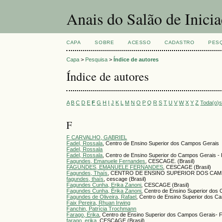
Anais do Salão de Inici
CAPA
SOBRE
ACESSO
CADASTRO
PES
Capa
>
Pesquisa
>
Índice de autores
Índice de autores
A
B
C
D
E
F
G
H
I
J
K
L
M
N
O
P
Q
R
S
T
U
V
W
X
Y
Z
Toda(o)
F
F CARVALHO, GABRIEL
Fadel, Rossala
, Centro de Ensino Superior dos Campos Gerais
Fadel, Rossala
Fadel, Rossala
, Centro de Ensino Superior do Campos Gerais 
Fagundes, Emanuele Fernandes
, CESCAGE. (Brasil)
FAGUNDES, EMANUELE FERNANDES
, CESCAGE (Brasil)
Fagundes, Thaís
, CENTRO DE ENSINO SUPERIOR DOS CAMPO
fagundes, thaís
, cescage (Brasil)
Fagundes Cunha, Erika Zanoni
, CESCAGE (Brasil)
Fagundes Cunha, Érika Zanoni
, Centro de Ensino Superior do
Fagundes de Oliveira, Rafael
, Centro de Ensino Superior dos Ca
Faix Pereira, Rhuan Irwing
Fanchin, Patrícia Trochmann
Farago, Erika
, Centro de Ensino Superior dos Campos Gerais- 
farago, erika
, CESCAGE (Brasil)