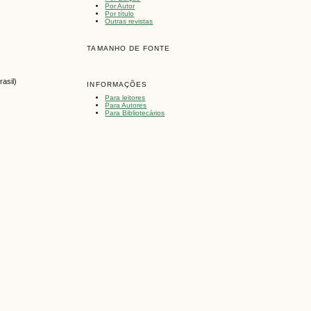
Por Autor
Por título
Outras revistas
TAMANHO DE FONTE
asil)
INFORMAÇÕES
Para leitores
Para Autores
Para Bibliotecários