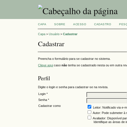
CAPA
SOBRE
ACESSO
CADASTRO
PES
Capa
>
Usuário
>
Cadastrar
Cadastrar
Preencha o formulário para se cadastrar no sistema.
Clique aqui
caso
não
tenha se cadastrado nesta ou em outra revi
Perfil
Digite o login e senha para cadastrar-se na revista.
Login *
Senha *
Cadastrar como
Leitor
: Notificado via e-
Autor
: Pode submeter à r
Avaliador
: Disponível pa
Identifique as áreas de