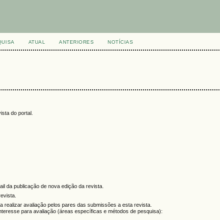
QUISA
ATUAL
ANTERIORES
NOTÍCIAS
sta do portal.
mail da publicação de nova edição da revista.
evista.
ra realizar avaliação pelos pares das submissões a esta revista.
 interesse para avaliação (áreas específicas e métodos de pesquisa):