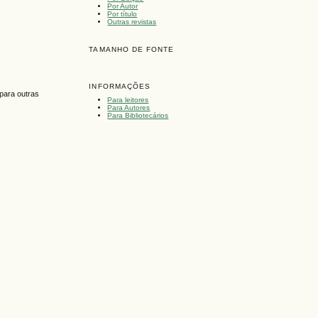
Por Autor
Por título
Outras revistas
TAMANHO DE FONTE
INFORMAÇÕES
para outras
Para leitores
Para Autores
Para Bibliotecários