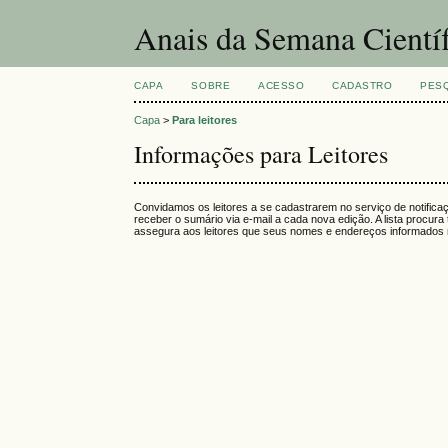
Anais da Semana Cientí
CAPA
SOBRE
ACESSO
CADASTRO
PES
Capa
>
Para leitores
Informações para Leitores
Convidamos os leitores a se cadastrarem no serviço de notifica
receber o sumário via e-mail a cada nova edição. A lista procura 
assegura aos leitores que seus nomes e endereços informados nã