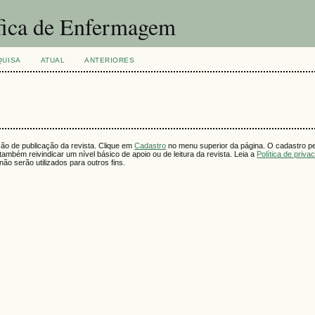
fica de Enfermagem
QUISA
ATUAL
ANTERIORES
ção de publicação da revista. Clique em
Cadastro
no menu superior da página. O cadastro perm
também reivindicar um nível básico de apoio ou de leitura da revista. Leia a
Política de priva
o serão utilizados para outros fins.