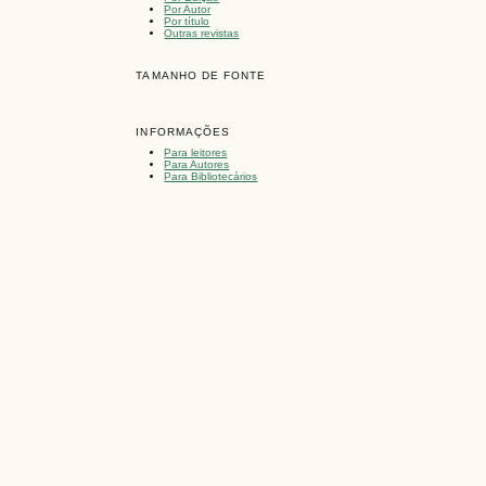
Por Autor
Por título
Outras revistas
TAMANHO DE FONTE
INFORMAÇÕES
Para leitores
Para Autores
Para Bibliotecários