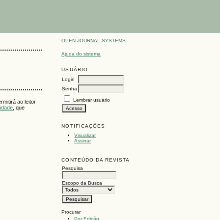
OPEN JOURNAL SYSTEMS
Ajuda do sistema
USUÁRIO
Login
Senha
Lembrar usuário
itirá ao leitor
cidade
, que
NOTIFICAÇÕES
Visualizar
Assinar
CONTEÚDO DA REVISTA
Pesquisa
Escopo da Busca
Procurar
Por Edição