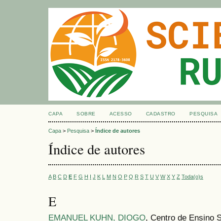
CAPA
SOBRE
ACESSO
CADASTRO
PESQUISA
Capa
>
Pesquisa
>
Índice de autores
Índice de autores
A
B
C
D
E
F
G
H
I
J
K
L
M
N
O
P
Q
R
S
T
U
V
W
X
Y
Z
Toda(o)s
E
EMANUEL KUHN, DIOGO
, Centro de Ensino 