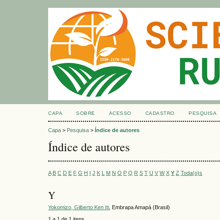
CAPA
SOBRE
ACESSO
CADASTRO
PESQUISA
Capa
>
Pesquisa
>
Índice de autores
Índice de autores
A
B
C
D
E
F
G
H
I
J
K
L
M
N
O
P
Q
R
S
T
U
V
W
X
Y
Z
Toda(o)s
Y
Yokomizo, Gilberto Ken Iti
, Embrapa Amapá (Brasil)
1 a 1 de 1 itens