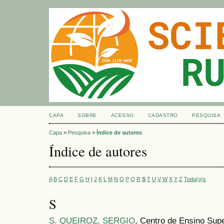
CAPA
SOBRE
ACESSO
CADASTRO
PESQUISA
Capa
>
Pesquisa
>
Índice de autores
Índice de autores
A
B
C
D
E
F
G
H
I
J
K
L
M
N
O
P
Q
R
S
T
U
V
W
X
Y
Z
Toda(o)s
S
S. QUEIROZ, SERGIO
, Centro de Ensino Sup