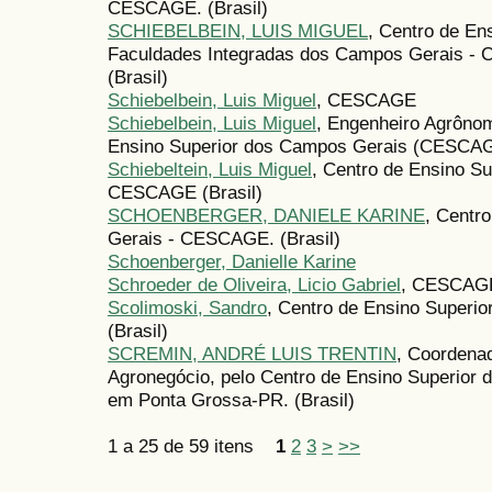
CESCAGE. (Brasil)
SCHIEBELBEIN, LUIS MIGUEL
, Centro de En
Faculdades Integradas dos Campos Gerais - 
(Brasil)
Schiebelbein, Luis Miguel
, CESCAGE
Schiebelbein, Luis Miguel
, Engenheiro Agrônom
Ensino Superior dos Campos Gerais (CESCAGE
Schiebeltein, Luis Miguel
, Centro de Ensino S
CESCAGE (Brasil)
SCHOENBERGER, DANIELE KARINE
, Centr
Gerais - CESCAGE. (Brasil)
Schoenberger, Danielle Karine
Schroeder de Oliveira, Licio Gabriel
, CESCAGE
Scolimoski, Sandro
, Centro de Ensino Super
(Brasil)
SCREMIN, ANDRÉ LUIS TRENTIN
, Coordena
Agronegócio, pelo Centro de Ensino Superio
em Ponta Grossa-PR. (Brasil)
1 a 25 de 59 itens
1
2
3
>
>>