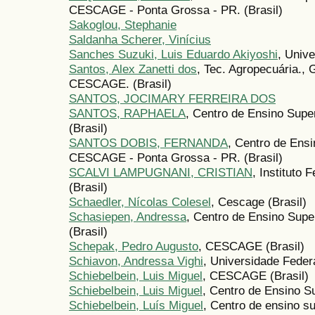
CESCAGE - Ponta Grossa - PR. (Brasil)
Sakoglou, Stephanie
Saldanha Scherer, Vinícius
Sanches Suzuki, Luis Eduardo Akiyoshi
, Univ
Santos, Alex Zanetti dos
, Tec. Agropecuária.,
CESCAGE. (Brasil)
SANTOS, JOCIMARY FERREIRA DOS
SANTOS, RAPHAELA
, Centro de Ensino Sup
(Brasil)
SANTOS DOBIS, FERNANDA
, Centro de Ens
CESCAGE - Ponta Grossa - PR. (Brasil)
SCALVI LAMPUGNANI, CRISTIAN
, Instituto 
(Brasil)
Schaedler, Nícolas Colesel
, Cescage (Brasil)
Schasiepen, Andressa
, Centro de Ensino Sup
(Brasil)
Schepak, Pedro Augusto
, CESCAGE (Brasil)
Schiavon, Andressa Vighi
, Universidade Federa
Schiebelbein, Luis Miguel
, CESCAGE (Brasil)
Schiebelbein, Luis Miguel
, Centro de Ensino S
Schiebelbein, Luís Miguel
, Centro de ensino s