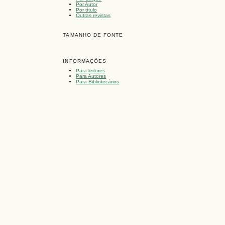
Por Autor
Por título
Outras revistas
TAMANHO DE FONTE
INFORMAÇÕES
Para leitores
Para Autores
Para Bibliotecários