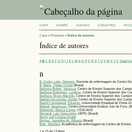
CAPA
SOBRE
ACESSO
CADASTRO
PES
Capa
>
Pesquisa
>
Índice de autores
Índice de autores
A
B
C
D
E
F
G
H
I
J
K
L
M
N
O
P
Q
R
S
T
U
V
W
X
Y
Z
Toda(o)
B
B. Godoy Leite, Damaris
, Docente de enfermagem do Centro De
B. Marin, Thifani Christi
(Brasil)
Barbosa Bobek, Vanessa
, Centro de Ensino Superior dos Camp
Barbosa Rodrigues, Lucilene
, Centro de Ensino Superior dos C
Barboza, Bruno Marcelo
, Centro de Ensino Superior dos Campo
Batistel Szczerepa, Sunáli
, Centro de Ensino Superior dos Camp
Bauml Campagnoli, Eduardo
, Universidade Estadual de Ponta Gr
Beligoli, Vanderson
, Centro Universitário Estácio Juiz de Fora. (B
Belphman, Bianca Carine
, CESCAGE
Bernardi, Lais Giancomini
, UEPG (Brasil)
Bochi, keli Cristina Giraldi
Borges, Jaqueline Ap. Ribaski
(Brasil)
Brito, Sthefany
, Acadêmica de enfermagem do Centro de Ensino
1 a 13 de 13 itens