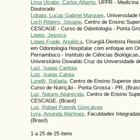
Lima Utrabo, Carlos Alberto
, UFPR - Medicina
Doutorado
Lobato, Lucas Gabriel Marques
, Universidade 
Loch Ribeiro, Josiane
, Centro de Ensino Supe
CESCAGE - Curso de Odontologia - Ponta Gros
Lopes, Jessica
Lopes Frade, Angélica
, Cirurgiã-Dentista Res
em Odontologia Hospitalar com enfoque em On
Pernambuco - Instituto de Ciências Biológicas,
Universitário Oswaldo Cruz da Universidade d
Luiz, Isaias Cantoia
Luiz, Isaias Catoia
Lunelli, Rafaela
, Centro de Ensino Superior 
Curso de Nutrição - Ponta Grossa - PR. (Brasi
Luz, Natany Aparecida
, Centro de Ensino Sup
CESCAGE. (Brasil)
Luz, Rafael Putenik Gonçalves
Lyra, Amanda Martinez
, Faculdades Integrad
(Brasil)
1 a 25 de 25 itens