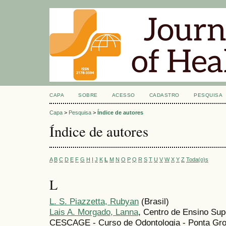
CAPA
SOBRE
ACESSO
CADASTRO
PESQUISA
Capa
>
Pesquisa
>
Índice de autores
Índice de autores
A
B
C
D
E
F
G
H
I
J
K
L
M
N
O
P
Q
R
S
T
U
V
W
X
Y
Z
Toda(o)s
L
L. S. Piazzetta, Rubyan
(Brasil)
Lais A. Morgado, Lanna
, Centro de Ensino Su
CESCAGE - Curso de Odontologia - Ponta Gros