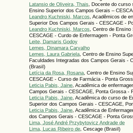
Latansio de Oliveira, Thais
, Docente do curso 
Ensino Superior dos Campos Gerais – CESCAG
Leandro Kuchniski, Marcos
, Acadêmicos de e
Superior Dos Campos Gerais - CESCAGE - Pon
Leandro Kuchniski, Marcos
, Centro de Ensino
CESCAGE - Curdo de Enfermagem - Ponta Gros
Leite, Damaris Godoy
Lemes, Dinamara Carvalho
Lemes, Laura Gabriela
, Centro de Ensino Sup
Faculdades Integradas dos Campos Gerais - 
(Brasil)
Letícia da Rosa, Rosana
, Centro de Ensino S
CESCAGE - Curso de Farmácia - Ponta Grossa 
Leticia Pabis, Jaine
, Acadêmica de enfermagem
Campos Gerais - CESCAGE, Ponta Grossa - PR
Leticia Pabis, Jaine
, Acadêmica do curso de 
Superior dos Campos Gerais - CESCAGE, Pont
Leticia Pabis, Jaine
, Acadêmica de Enfermagem
dos Campos Gerais - CESCAGE - Ponta Grossa
Lima, José André Przybytovicz Andrade de
Lima, Lucas Ribeiro de
, Cescage (Brasil)