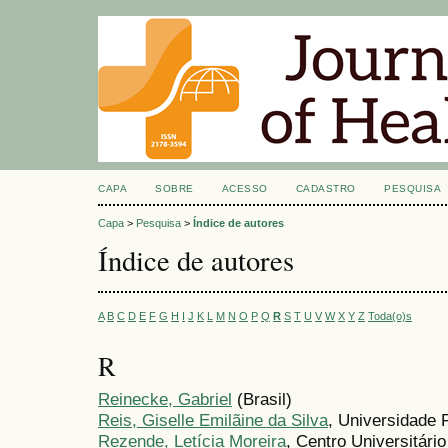
CAPA
SOBRE
ACESSO
CADASTRO
PESQUISA
Capa
>
Pesquisa
>
Índice de autores
Índice de autores
A
B
C
D
E
F
G
H
I
J
K
L
M
N
O
P
Q
R
S
T
U
V
W
X
Y
Z
Toda(o)s
R
Reinecke, Gabriel
(Brasil)
Reis, Giselle Emilãine da Silva
, Universidade 
Rezende, Letícia Moreira
, Centro Universitári