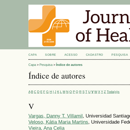
CAPA
SOBRE
ACESSO
CADASTRO
PESQUISA
Capa
>
Pesquisa
>
Índice de autores
Índice de autores
A
B
C
D
E
F
G
H
I
J
K
L
M
N
O
P
Q
R
S
T
U
V
W
X
Y
Z
Toda(o)s
V
Vargas, Danny T. Villamil
, Universidad Santiag
Veloso, Kátia Maria Martins
, Universidade Fed
Vieira, Ana Celia